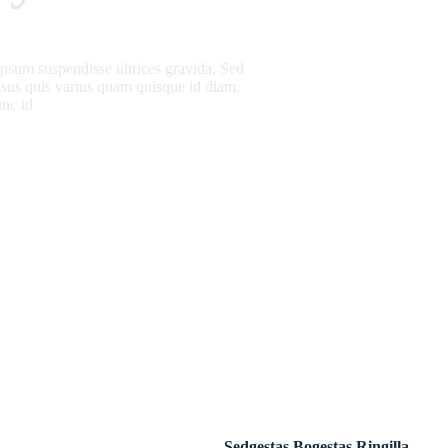
 ipsum suspendisse ultrices gravida. Sed
risus quis varius quam quisque id diam.
unc id
Sedgestas Bogestas Ringilla