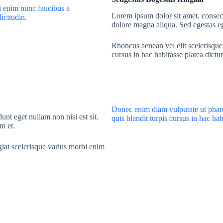
i enim nunc faucibus a
Lorem ipsum dolor sit amet, consect
licitudin.
dolore magna aliqua. Sed egestas ege
Rhoncus aenean vel elit scelerisque
cursus in hac habitasse platea dictu
Donec enim diam vulputate ut pharetr
unt eget nullam non nisi est sit.
quis blandit turpis cursus in hac ha
m et.
ugiat scelerisque varius morbi enim