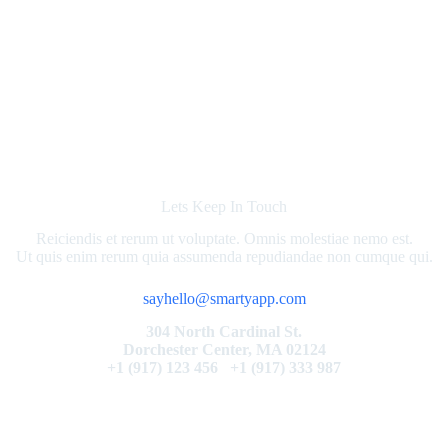
Lets Keep In Touch
Reiciendis et rerum ut voluptate. Omnis molestiae nemo est.
Ut quis enim rerum quia assumenda repudiandae non cumque qui.
sayhello@smartyapp.com
304 North Cardinal St.
Dorchester Center, MA 02124
+1 (917) 123 456 +1 (917) 333 987